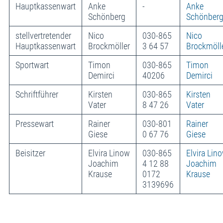
Hauptkassenwart
Anke
-
Anke
Schönberg
Schönber
stellvertretender
Nico
030-865
Nico
Hauptkassenwart
Brockmöller
3 64 57
Brockmöll
Sportwart
Timon
030-865
Timon
Demirci
40206
Demirci
Schriftführer
Kirsten
030-865
Kirsten
Vater
8 47 26
Vater
Pressewart
Rainer
030-801
Rainer
Giese
0 67 76
Giese
Beisitzer
Elvira Linow
030-865
Elvira Lin
Joachim
4 12 88
Joachim
Krause
0172
Krause
3139696