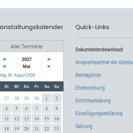
anstaltungskalender
Quick-Links
Alle Termine
Dokumentendownload:
«
»
2027
Ansprechpartner der Abteil
«
»
Mai
Beitragsliste
tag, 09. August 2026
Di
Mi
Do
Fr
Sa
So
Ehrenordnung
27
28
29
30
1
2
Eintrittserklärung
4
5
6
7
8
9
Einwilligungserklärung
11
12
13
14
15
16
Satzung
18
19
20
21
22
23