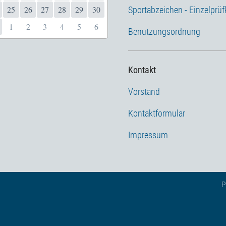
25
26
27
28
29
30
Sportabzeichen - Einzelprüf
1
2
3
4
5
6
Benutzungsordnung
Kontakt
Vorstand
Kontaktformular
Impressum
P