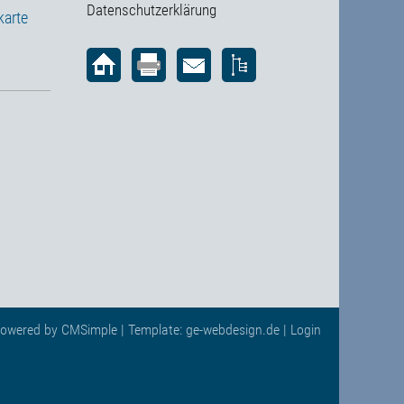
Datenschutzerklärung
karte
owered by
CMSimple
| Template:
ge-webdesign.de
|
Login