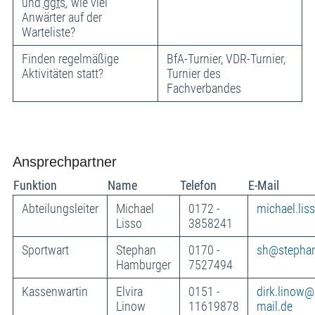
und
ggfs.
wie viel
Anwärter auf der
Warteliste?
Finden regelmäßige
BfA-Turnier, VDR-Turnier,
Aktivitäten statt?
Turnier des
Fachverbandes
Ansprechpartner
Funktion
Name
Telefon
E-Mail
Abteilungsleiter
Michael
0172 -
michael.li
Lisso
3858241
Sportwart
Stephan
0170 -
sh@stepha
Hamburger
7527494
Kassenwartin
Elvira
0151 -
dirk.linow
Linow
11619878
mail.de