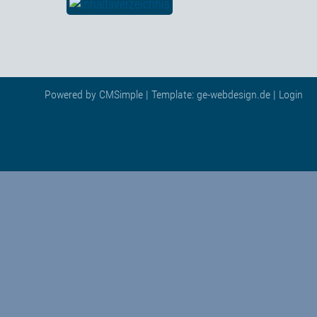
Powered by
CMSimple
| Template:
ge-webdesign.de
|
Login