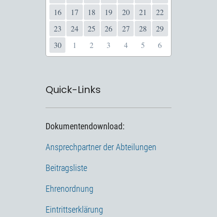
16
17
18
19
20
21
22
23
24
25
26
27
28
29
30
1
2
3
4
5
6
Quick-Links
Dokumentendownload:
Ansprechpartner der Abteilungen
Beitragsliste
Ehrenordnung
Eintrittserklärung